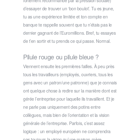
fortement recommandé par la pression sociale)
d’essayer de trouver un ‘bon boulot’. Tu es jeune,
tu as une expérience limitée et ton compte en
banque te rappelle souvent que tu n’étais pas le
dernier gagnant de l’Euromillions. Bref, tu essayes
de t’en sortir et tu prends ce qui passe. Normal.
Pilule rouge ou pilule bleue ?
Viennent ensuite les premières failles. À peu près
tous les travailleurs (employés, ouvriers, tous les
gens avec un patron/une patronne) que je connais
ont quelque chose à redire sur la manière dont est
gérée l’entreprise pour laquelle ils travaillent. Et je
ne parle pas uniquement des potins entre
collègues, mais bien de l’orientation et la vision
générale de l’entreprise. Parfois, c’est assez
logique : un employé européen ne comprendra
pas toujours la vision qu’une maison-mère