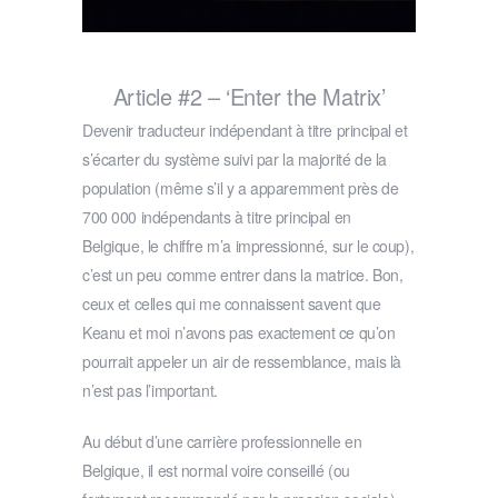
Article #2 – ‘Enter the Matrix’
Devenir traducteur indépendant à titre principal et
s’écarter du système suivi par la majorité de la
population (même s’il y a apparemment près de
700 000 indépendants à titre principal en
Belgique, le chiffre m’a impressionné, sur le coup),
c’est un peu comme entrer dans la matrice. Bon,
ceux et celles qui me connaissent savent que
Keanu et moi n’avons pas exactement ce qu’on
pourrait appeler un air de ressemblance, mais là
n’est pas l’important.
Au début d’une carrière professionnelle en
Belgique, il est normal voire conseillé (ou